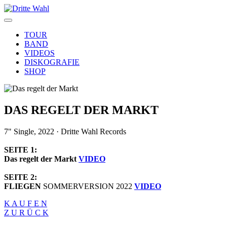
TOUR
BAND
VIDEOS
DISKOGRAFIE
SHOP
DAS REGELT DER MARKT
7" Single, 2022 · Dritte Wahl Records
SEITE 1:
Das regelt der Markt
VIDEO
SEITE 2:
FLIEGEN
SOMMERVERSION 2022
VIDEO
K A U F E N
Z U R Ü C K