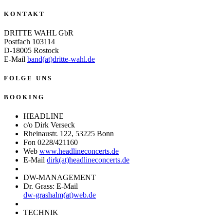
K O N T A K T
DRITTE WAHL GbR
Postfach 103114
D-18005 Rostock
E-Mail
band(at)dritte-wahl.de
F O L G E U N S
B O O K I N G
HEADLINE
c/o Dirk Verseck
Rheinaustr. 122, 53225 Bonn
Fon 0228/421160
Web
www.headlineconcerts.de
E-Mail
dirk(at)headlineconcerts.de
DW-MANAGEMENT
Dr. Grass: E-Mail
dw-grashalm(at)web.de
TECHNIK